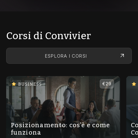
Corsi di Convivier
ESPLORA I CORSI
€29
BUSINESS
Posizionamento: cos’è e come
Co
funziona
C