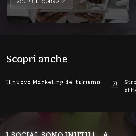
SCOPRI IL CORSO
Scopri anche
Il nuovo Marketing del turismo
Str
eff
I SOCIAL SONO INUTILI… A