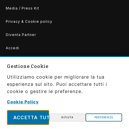
Media / Press Kit
Privacy & Cookie policy
Diventa Partner
Accedi
Gestione Cookie
Utilizziamo cookie per migliorare la tua
Copyright ©2026 Convivier by Gaudibilia srls PIVA:
IT0207370663
esperienza sul sito. Puoi accettare tutti i
All Rights Reserved | Powered and Designed by
cookie o gestire le preferenze.
Gaudibilia
|
Privacy Policy
Cookie Policy
SEGUICI
ACCETTA TUTTO
RIFIUTA
PREFERENZE