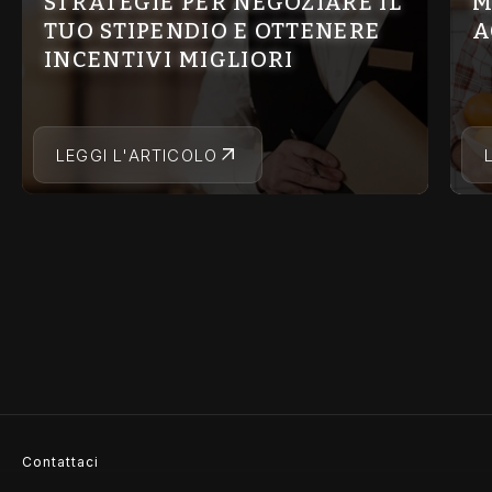
STRATEGIE PER NEGOZIARE IL
M
TUO STIPENDIO E OTTENERE
A
INCENTIVI MIGLIORI
LEGGI L'ARTICOLO
Contattaci