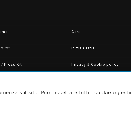
iamo
Corsi
uovo?
Inizia Gratis
/ Press Kit
Privacy & Cookie policy
rienza sul sito. Puoi accettare tutti i cookie o gesti
 srls PIVA: IT0207370663
gned by
Gaudibilia
|
Privacy Policy