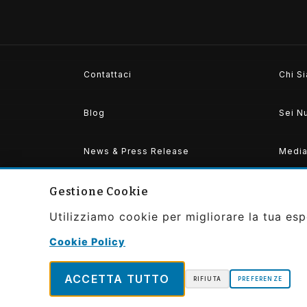
Contattaci
Chi S
Blog
Sei N
News & Press Release
Media 
Accedi
Gestione Cookie
Utilizziamo cookie per migliorare la tua espe
Cookie Policy
Copyright ©2026 Convivier by Gaudibilia
All Rights Reserved | Powered and Desi
ACCETTA TUTTO
RIFIUTA
PREFERENZE