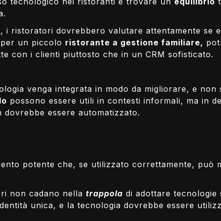
sso tecnologico nei ristoranti è trovare un
equilibrio
t
a.
, i ristoratori dovrebbero valutare attentamente se 
, per un piccolo
ristorante a gestione familiare,
potr
te con i clienti piuttosto che in un CRM sofisticato.
ologia venga integrata in modo da migliorare, e non so
lo
possono essere utili in contesti informali, ma in det
n dovrebbe essere automatizzato.
ento potente che, se utilizzato correttamente, può mi
tori non cadano nella
trappola
di adottare tecnologie
dentità unica, e la tecnologia dovrebbe essere utiliz