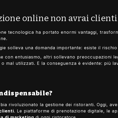
zione online non avrai clienti
one tecnologica ha portato enormi vantaggi, trasform
ane.
ie solleva una domanda importante: esiste il rischio 
e con entusiasmo, altri sollevano preoccupazioni leg
i o mal utilizzati. E la conseguenza è evidente: più
indispensabile?
ia rivoluzionato la gestione dei ristoranti. Oggi, a
clienti
. Le piattaforme di prenotazione digitale, le a
ia di marketing
di ogni ristoratore.