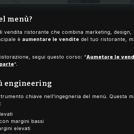
del menù?
 vendita ristorante che combina marketing, design, ps
ncipale è
aumentare le vendite
del tuo ristorante, m
ristorazione, segui questo corso: “
Aumetare le vend
 parte
“.
ù engineering
rumento chiave nell’ingegneria del menù. Questa matri
:
levati
i con margini bassi
rgini elevati