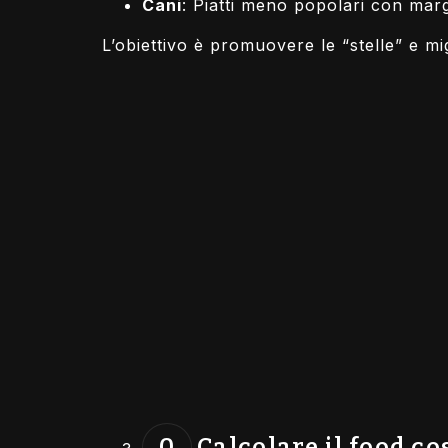
Cani
: Piatti meno popolari con marg
L’obiettivo è promuovere le “stelle” e mig
Calcolare il food co