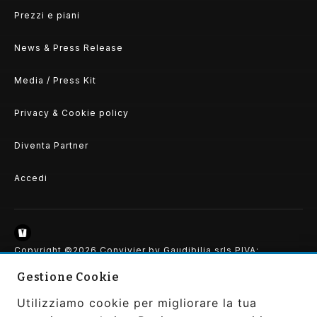
Prezzi e piani
News & Press Release
Media / Press Kit
Privacy & Cookie policy
Diventa Partner
Accedi
Copyright ©2026 Convivier by Gaudibilia srls PIVA:
IT0207370663
Gestione Cookie
All Rights Reserved | Powered and Designed by
Gaudibilia
|
Privacy Policy
Utilizziamo cookie per migliorare la tua
SEGUICI