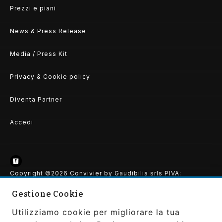
Prezzi e piani
News & Press Release
Media / Press Kit
Privacy & Cookie policy
Diventa Partner
Accedi
Copyright ©2026 Convivier by Gaudibilia srls PIVA:
IT0207370663
All Rights Reserved | Powered and Designed by
Gestione Cookie
Gaudibilia
|
Privacy Policy
Utilizziamo cookie per migliorare la tua
SEGUICI