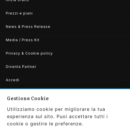
Prezzi e piani
News & Press Release
Media / Press Kit
Privacy & Cookie policy
Diventa Partner
Accedi
Gestione Cookie
Utilizziamo cookie per migliorare la tua
Copyright ©2026 Convivier by Gaudibilia srls PIVA:
IT0207370663
esperienza sul sito. Puoi accettare tutti i
All Rights Reserved | Powered and Designed by
cookie o gestire le preferenze.
Gaudibilia
|
Privacy Policy