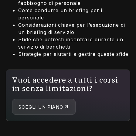
fabbisogno di personale
Come condurre un briefing per il
personale
Considerazioni chiave per l’esecuzione di
un briefing di servizio
Sfide che potresti incontrare durante un
servizio di banchetti
Strategie per aiutarti a gestire queste sfide
Vuoi accedere a tutti i corsi
in senza limitazioni?
SCEGLI UN PIANO
Il servizio di banchetto: Ruoli ed
Introduzione al Banqueting
aspettative
Sistemazione dei tavoli da