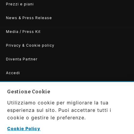
Prezzi e piani
News & Press Release
Media / Press Kit
Privacy & Cookie policy
Diventa Partner
Accedi
Gestione Cookie
Utilizziamo cookie per migliorare la tua
Copyright ©2026 Convivier by Gaudibilia srls PIVA:
IT0207370663
esperienza sul sito. Puoi accettare tutti i
All Rights Reserved | Powered and Designed by
cookie o gestire le preferenze.
Gaudibilia
|
Privacy Policy
Cookie Policy
SEGUICI