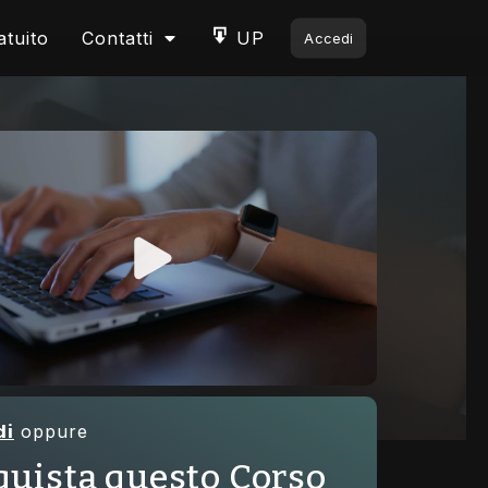
atuito
Contatti
UP
Accedi
di
oppure
uista questo Corso