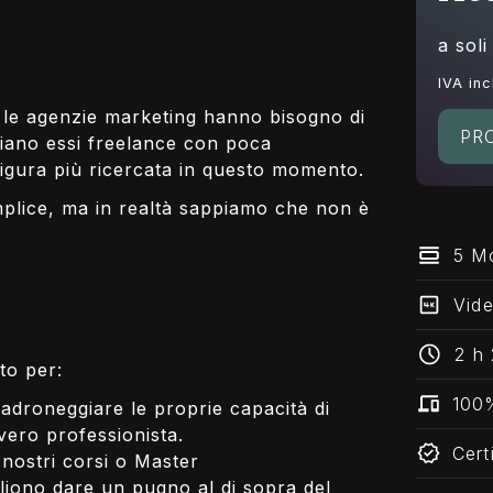
a sol
IVA inc
i, le agenzie marketing hanno bisogno di
PR
Siano essi freelance con poca
igura più ricercata in questo momento.
lice, ma in realtà sappiamo che non è
5 Mo
Vid
2 h 
to per:
100
adroneggiare le proprie capacità di
vero professionista.
Cert
nostri corsi o Master
gliono dare un pugno al di sopra del