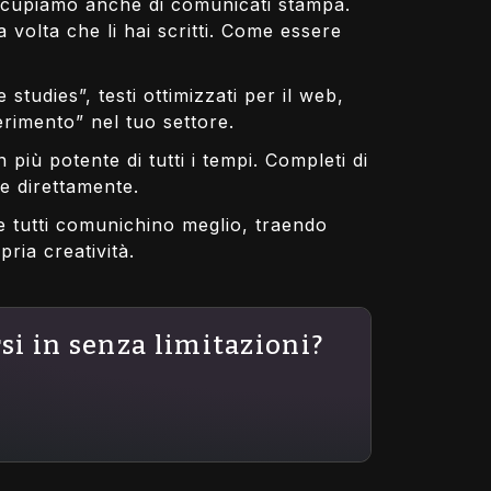
 occupiamo anche di comunicati stampa.
volta che li hai scritti. Come essere
studies”, testi ottimizzati per il web,
rimento” nel tuo settore.
 più potente di tutti i tempi. Completi di
re direttamente.
e tutti comunichino meglio, traendo
ria creatività.
rsi in senza limitazioni?
Come strutturare e
Case studies e case
personalizzare il copy