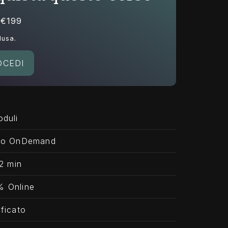
i €199
lusa.
OCEDI
duli
eo OnDemand
2 min
% Online
ificato