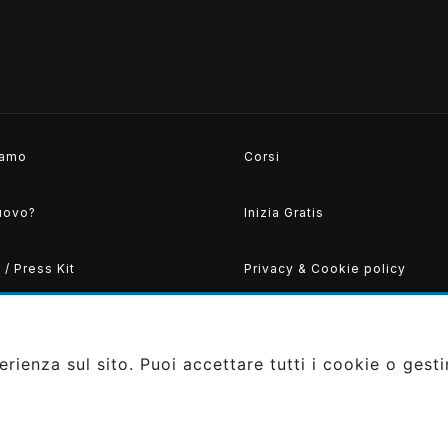
history
iamo
Corsi
uovo?
Inizia Gratis
/ Press Kit
Privacy & Cookie policy
rienza sul sito. Puoi accettare tutti i cookie o gesti
 srls PIVA: IT0207370663
gned by
Gaudibilia
|
Privacy Policy