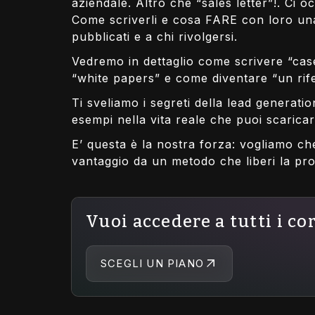
aziendale. Altro che “sales letter”!. Ci
Come scriverli e cosa FARE con loro una 
pubblicati e a chi rivolgersi.
Vedremo in dettaglio come scrivere “case 
“white papers” e come diventare “un rife
Ti sveliamo i segreti della lead generation
esempi nella vita reale che puoi scarica
E’ questa è la nostra forza: vogliamo ch
vantaggio da un metodo che liberi la prop
Vuoi accedere a tutti i co
SCEGLI UN PIANO
Come scrivere un
Scrivere per vendere