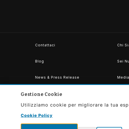
comunicato stampa
Il copy per il Marketing
Contattaci
Chi S
Blog
Sei N
News & Press Release
Media 
Accedi
Gestione Cookie
Utilizziamo cookie per migliorare la tua espe
Cookie Policy
Copyright ©2026 Convivier by Gaudibilia
All Rights Reserved | Powered and Desi