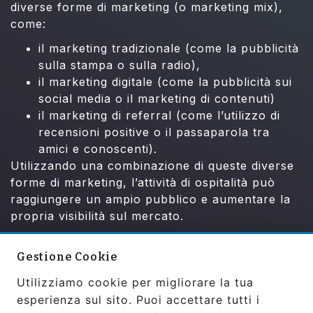
diverse forme di marketing (o marketing mix),
come:
il marketing tradizionale (come la pubblicità
sulla stampa o sulla radio),
il marketing digitale (come la pubblicità sui
social media o il marketing di contenuti)
il marketing di referral (come l’utilizzo di
recensioni positive o il passaparola tra
amici e conoscenti).
Utilizzando una combinazione di queste diverse
forme di marketing, l’attività di ospitalità può
raggiungere un ampio pubblico e aumentare la
propria visibilità sul mercato.
Il successo di qualsiasi azienda dipende dalla
sua strategia di marketing. Abbiamo creato una
Gestione Cookie
guida semplice ed intuitiva per aiutarti nei tuoi
Utilizziamo cookie per migliorare la tua
primi passi con il Marketing.
Scarica la guida qui
esperienza sul sito. Puoi accettare tutti i